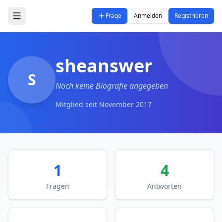
Zum Hauptinhalt springen
Frage
Anmelden
Registrieren
sheanswer
S
Noch keine Biografie angegeben
Mitglied seit
November 2017
1
4
Fragen
Antworten