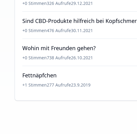
+
0
Stimmen
326
Aufrufe
29.12.2021
Sind CBD-Produkte hilfreich bei Kopfschme
+
0
Stimmen
476
Aufrufe
30.11.2021
Wohin mit Freunden gehen?
+
0
Stimmen
738
Aufrufe
26.10.2021
Fettnäpfchen
+
1
Stimmen
277
Aufrufe
23.9.2019