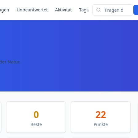
agen
Unbeantwortet
Aktivität
Tags
Suchen
der Natur.
0
22
Beste
Punkte