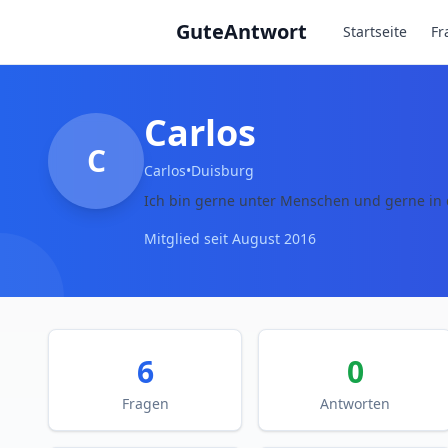
Zum Hauptinhalt springen
GuteAntwort
Startseite
Fr
Carlos
C
Carlos
•
Duisburg
Ich bin gerne unter Menschen und gerne in 
Mitglied seit
August 2016
6
0
Fragen
Antworten