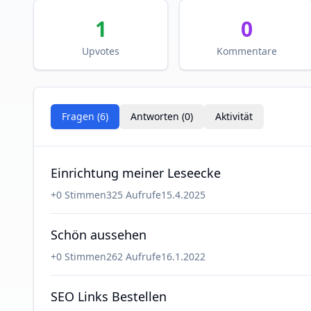
1
0
Upvotes
Kommentare
Fragen (
6
)
Antworten (
0
)
Aktivität
Einrichtung meiner Leseecke
+
0
Stimmen
325
Aufrufe
15.4.2025
Schön aussehen
+
0
Stimmen
262
Aufrufe
16.1.2022
SEO Links Bestellen