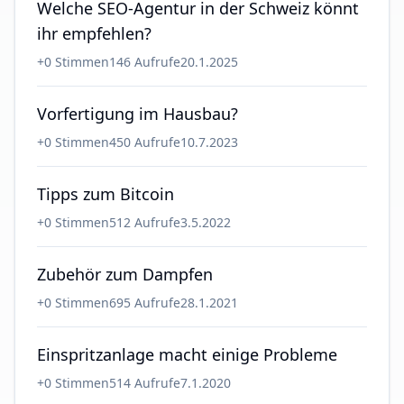
Welche SEO-Agentur in der Schweiz könnt
ihr empfehlen?
+
0
Stimmen
146
Aufrufe
20.1.2025
Vorfertigung im Hausbau?
+
0
Stimmen
450
Aufrufe
10.7.2023
Tipps zum Bitcoin
+
0
Stimmen
512
Aufrufe
3.5.2022
Zubehör zum Dampfen
+
0
Stimmen
695
Aufrufe
28.1.2021
Einspritzanlage macht einige Probleme
+
0
Stimmen
514
Aufrufe
7.1.2020