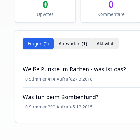
0
0
Upvotes
Kommentare
Fragen (
2
)
Antworten (
1
)
Aktivität
Weiße Punkte im Rachen - was ist das?
+
0
Stimmen
414
Aufrufe
27.3.2018
Was tun beim Bombenfund?
+
0
Stimmen
290
Aufrufe
5.12.2015