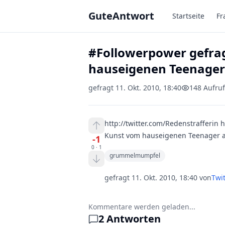
Zum Hauptinhalt springen
GuteAntwort
Startseite
Fr
#Followerpower gefrag
hauseigenen Teenager
gefragt
11. Okt. 2010, 18:40
148
Aufru
http://twitter.com/Redenstrafferin 
Kunst vom hauseigenen Teenager 
-1
0
·
1
grummelmumpfel
gefragt
11. Okt. 2010, 18:40
von
Twit
Kommentare werden geladen...
2
Antworten