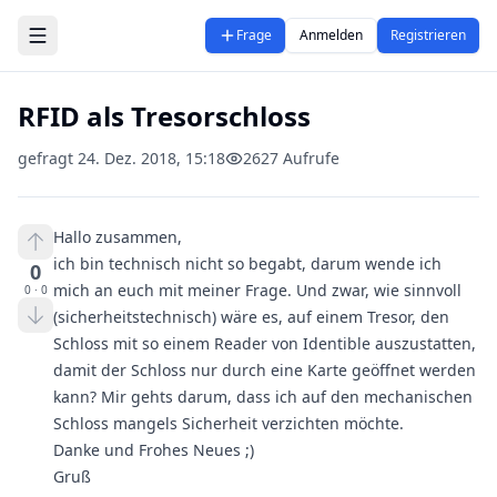
Zum Hauptinhalt springen
Frage
Anmelden
Registrieren
RFID als Tresorschloss
gefragt
24. Dez. 2018, 15:18
2627
Aufrufe
Hallo zusammen,
ich bin technisch nicht so begabt, darum wende ich
0
mich an euch mit meiner Frage. Und zwar, wie sinnvoll
0
·
0
(sicherheitstechnisch) wäre es, auf einem Tresor, den
Schloss mit so einem
Reader von Identible
auszustatten,
damit der Schloss nur durch eine Karte geöffnet werden
kann? Mir gehts darum, dass ich auf den mechanischen
Schloss mangels Sicherheit verzichten möchte.
Danke und Frohes Neues ;)
Gruß