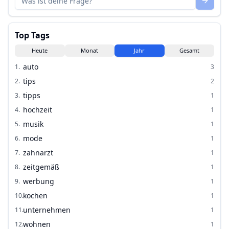
Top Tags
Heute
Monat
Jahr
Gesamt
auto
1
.
3
tips
2
.
2
tipps
3
.
1
hochzeit
4
.
1
musik
5
.
1
mode
6
.
1
zahnarzt
7
.
1
zeitgemäß
8
.
1
werbung
9
.
1
kochen
10
.
1
unternehmen
11
.
1
wohnen
12
.
1