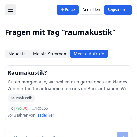
Zum Hauptinhalt springen
Frage
Anmelden
Registrieren
Fragen mit Tag "raumakustik"
Neueste
Meiste Stimmen
Meiste Aufrufe
Raumakustik?
Guten morgen alle, wir wollen nun gerne noch ein kleines
Zimmer für Tonaufnahmen bei uns im Büro aufbauen. Wie
sorgt man eigentlich für eine wirklich gute Raumakustik?
raumakustik
0
|
0
0
1
255
vor 3 Jahren
von
TradeFlyer