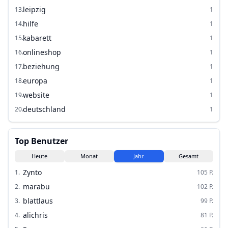
leipzig
13
.
1
hilfe
14
.
1
kabarett
15
.
1
onlineshop
16
.
1
beziehung
17
.
1
europa
18
.
1
website
19
.
1
deutschland
20
.
1
Top Benutzer
Heute
Monat
Jahr
Gesamt
Zynto
1
.
105
P.
marabu
2
.
102
P.
blattlaus
3
.
99
P.
alichris
4
.
81
P.