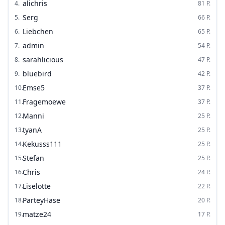
alichris
4
.
81
P.
Serg
5
.
66
P.
Liebchen
6
.
65
P.
admin
7
.
54
P.
sarahlicious
8
.
47
P.
bluebird
9
.
42
P.
Emse5
10
.
37
P.
Fragemoewe
11
.
37
P.
Manni
12
.
25
P.
tyanA
13
.
25
P.
Kekusss111
14
.
25
P.
Stefan
15
.
25
P.
Chris
16
.
24
P.
Liselotte
17
.
22
P.
ParteyHase
18
.
20
P.
matze24
19
.
17
P.