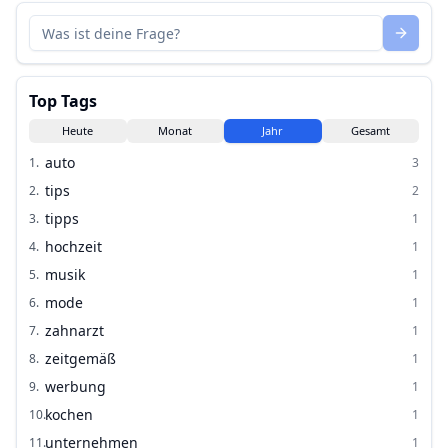
Top Tags
Heute
Monat
Jahr
Gesamt
auto
1
.
3
tips
2
.
2
tipps
3
.
1
hochzeit
4
.
1
musik
5
.
1
mode
6
.
1
zahnarzt
7
.
1
zeitgemäß
8
.
1
werbung
9
.
1
kochen
10
.
1
unternehmen
11
.
1