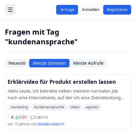
Zum Hauptinhalt springen
Frage
Anmelden
Registrieren
Fragen mit Tag
"kundenansprache"
Neueste
Meiste Stimmen
Meiste Aufrufe
Erklärvideo für Produkt erstellen lassen
Hallo Leute, ich betriebe neben meinem normalen Job
noch eine Internetseite, auf der ich eine Dienstleistung
verkaufe, die auch mit meinem Job zusammenhäängt. Das
marketing
kundenansprache
video
agentur
ganze ist recht komplex und nicht se
...
0
|
0
0
1
519
vor 10 Jahren
von
kladderadatsch