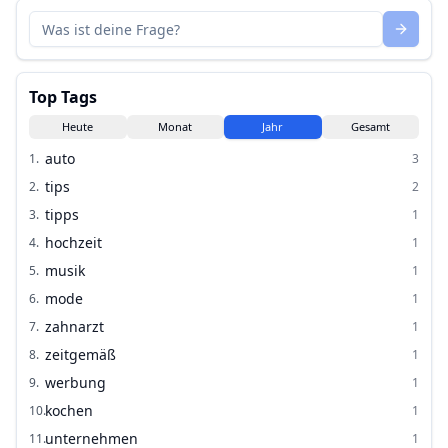
Top Tags
Heute
Monat
Jahr
Gesamt
auto
1
.
3
tips
2
.
2
tipps
3
.
1
hochzeit
4
.
1
musik
5
.
1
mode
6
.
1
zahnarzt
7
.
1
zeitgemäß
8
.
1
werbung
9
.
1
kochen
10
.
1
unternehmen
11
.
1