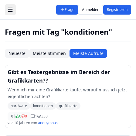
Zum Hauptinhalt springen
Frage
Anmelden
Registrieren
Fragen mit Tag "konditionen"
Neueste
Meiste Stimmen
Meiste Aufrufe
Gibt es Testergebnisse im Bereich der
Grafikkarten??
Wenn ich mir eine Grafikkarte kaufe, worauf muss ich jetzt
eigentlichen achten?
hardware
konditionen
grafikkarte
0
|
0
0
1
330
vor 10 Jahren
von
anonymous