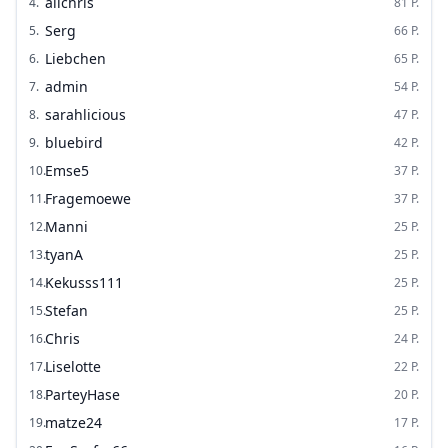
alichris
4
.
81
P.
Serg
5
.
66
P.
Liebchen
6
.
65
P.
admin
7
.
54
P.
sarahlicious
8
.
47
P.
bluebird
9
.
42
P.
Emse5
10
.
37
P.
Fragemoewe
11
.
37
P.
Manni
12
.
25
P.
tyanA
13
.
25
P.
Kekusss111
14
.
25
P.
Stefan
15
.
25
P.
Chris
16
.
24
P.
Liselotte
17
.
22
P.
ParteyHase
18
.
20
P.
matze24
19
.
17
P.