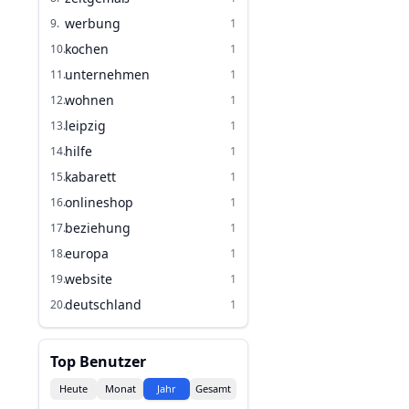
werbung
9
.
1
kochen
10
.
1
unternehmen
11
.
1
wohnen
12
.
1
leipzig
13
.
1
hilfe
14
.
1
kabarett
15
.
1
onlineshop
16
.
1
beziehung
17
.
1
europa
18
.
1
website
19
.
1
deutschland
20
.
1
Top Benutzer
Heute
Monat
Jahr
Gesamt