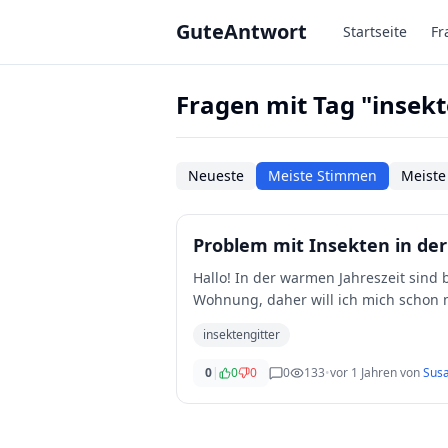
Zum Hauptinhalt springen
GuteAntwort
Startseite
Fr
Fragen mit Tag "insekt
Neueste
Meiste Stimmen
Meiste
Problem mit Insekten in d
Hallo! In der warmen Jahreszeit sind 
Wohnung, daher will ich mich schon m
und T
...
insektengitter
0
|
0
0
0
133
•
vor 1 Jahren
von
Sus