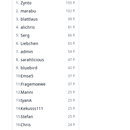
Zynto
1
.
105
P.
marabu
2
.
102
P.
blattlaus
3
.
99
P.
alichris
4
.
81
P.
Serg
5
.
66
P.
Liebchen
6
.
65
P.
admin
7
.
54
P.
sarahlicious
8
.
47
P.
bluebird
9
.
42
P.
Emse5
10
.
37
P.
Fragemoewe
11
.
37
P.
Manni
12
.
25
P.
tyanA
13
.
25
P.
Kekusss111
14
.
25
P.
Stefan
15
.
25
P.
Chris
16
.
24
P.