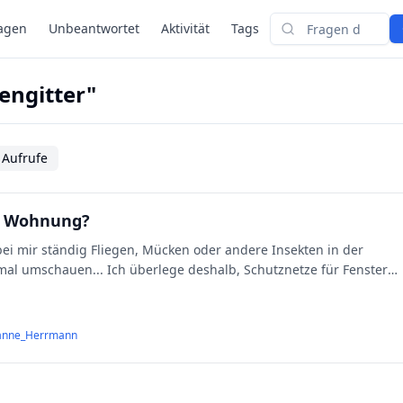
agen
Unbeantwortet
Aktivität
Tags
Suchen
engitter"
 Aufrufe
er Wohnung?
bei mir ständig Fliegen, Mücken oder andere Insekten in der
al umschauen... Ich überlege deshalb, Schutznetze für Fenster
anne_Herrmann