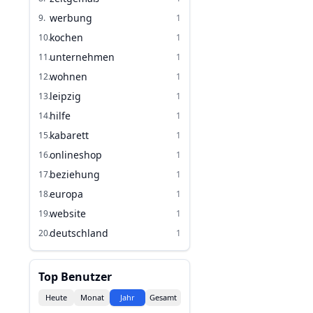
werbung
9
.
1
kochen
10
.
1
unternehmen
11
.
1
wohnen
12
.
1
leipzig
13
.
1
hilfe
14
.
1
kabarett
15
.
1
onlineshop
16
.
1
beziehung
17
.
1
europa
18
.
1
website
19
.
1
deutschland
20
.
1
Top Benutzer
Heute
Monat
Jahr
Gesamt