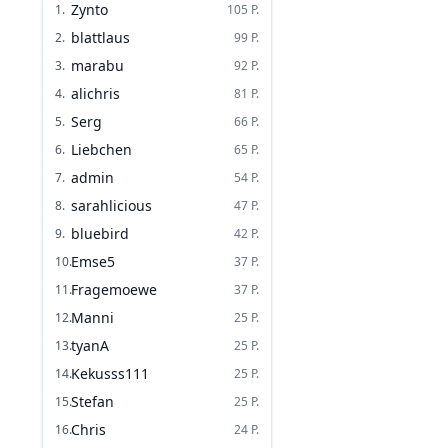
Zynto
1
.
105
P.
blattlaus
2
.
99
P.
marabu
3
.
92
P.
alichris
4
.
81
P.
Serg
5
.
66
P.
Liebchen
6
.
65
P.
admin
7
.
54
P.
sarahlicious
8
.
47
P.
bluebird
9
.
42
P.
Emse5
10
.
37
P.
Fragemoewe
11
.
37
P.
Manni
12
.
25
P.
tyanA
13
.
25
P.
Kekusss111
14
.
25
P.
Stefan
15
.
25
P.
Chris
16
.
24
P.