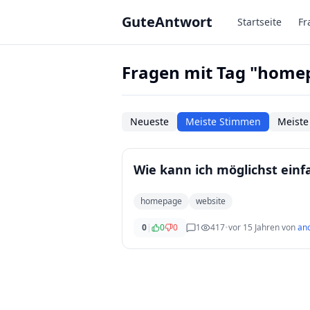
Zum Hauptinhalt springen
GuteAntwort
Startseite
Fr
Fragen mit Tag "home
Neueste
Meiste Stimmen
Meiste
Wie kann ich möglichst einf
homepage
website
0
|
0
0
1
417
•
vor 15 Jahren
von
an