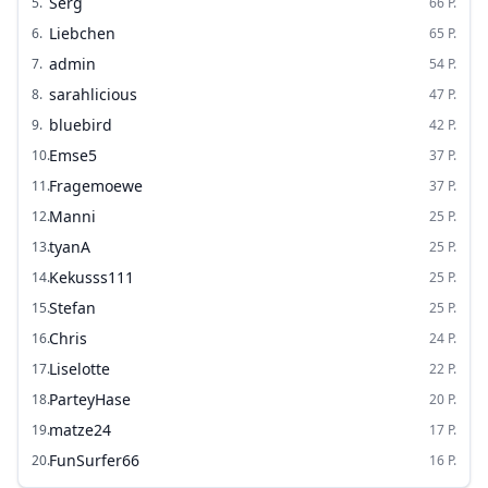
Serg
5
.
66
P.
Liebchen
6
.
65
P.
admin
7
.
54
P.
sarahlicious
8
.
47
P.
bluebird
9
.
42
P.
Emse5
10
.
37
P.
Fragemoewe
11
.
37
P.
Manni
12
.
25
P.
tyanA
13
.
25
P.
Kekusss111
14
.
25
P.
Stefan
15
.
25
P.
Chris
16
.
24
P.
Liselotte
17
.
22
P.
ParteyHase
18
.
20
P.
matze24
19
.
17
P.
FunSurfer66
20
.
16
P.