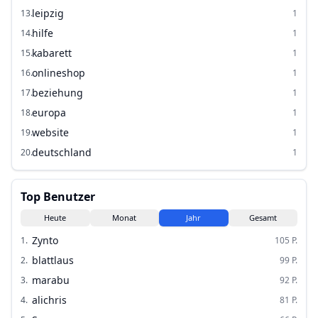
leipzig
13
.
1
hilfe
14
.
1
kabarett
15
.
1
onlineshop
16
.
1
beziehung
17
.
1
europa
18
.
1
website
19
.
1
deutschland
20
.
1
Top Benutzer
Heute
Monat
Jahr
Gesamt
Zynto
1
.
105
P.
blattlaus
2
.
99
P.
marabu
3
.
92
P.
alichris
4
.
81
P.