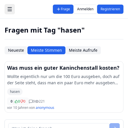
Zum Hauptinhalt springen
Frage
Anmelden
Registrieren
Fragen mit Tag "hasen"
Neueste
Meiste Stimmen
Meiste Aufrufe
Was muss ein guter Kaninchenstall kosten?
Wollte eigentlich nur um die 100 Euro ausgeben, doch auf
der Seite steht, dass man ein paar Euro mehr ausgeben
sollte wenn man was guten haben möchte..
hasen
http://kaninchenstaelle.net Jetzt weiß ich au
...
0
|
0
0
0
221
vor 10 Jahren
von
anonymous