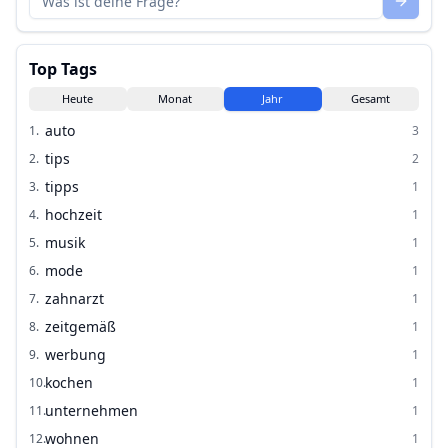
Top Tags
Heute
Monat
Jahr
Gesamt
auto
1
.
3
tips
2
.
2
tipps
3
.
1
hochzeit
4
.
1
musik
5
.
1
mode
6
.
1
zahnarzt
7
.
1
zeitgemäß
8
.
1
werbung
9
.
1
kochen
10
.
1
unternehmen
11
.
1
wohnen
12
.
1