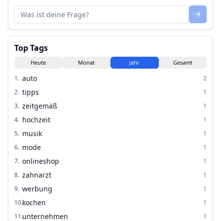
Top Tags
Heute
Monat
Jahr
Gesamt
auto
1
.
2
tipps
2
.
1
zeitgemäß
3
.
1
hochzeit
4
.
1
musik
5
.
1
mode
6
.
1
onlineshop
7
.
1
zahnarzt
8
.
1
werbung
9
.
1
kochen
10
.
1
unternehmen
11
.
1