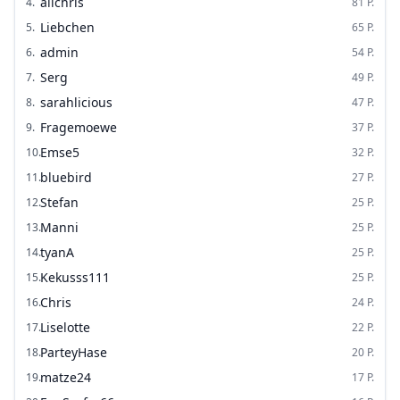
alichris
4
.
81
P.
Liebchen
5
.
65
P.
admin
6
.
54
P.
Serg
7
.
49
P.
sarahlicious
8
.
47
P.
Fragemoewe
9
.
37
P.
Emse5
10
.
32
P.
bluebird
11
.
27
P.
Stefan
12
.
25
P.
Manni
13
.
25
P.
tyanA
14
.
25
P.
Kekusss111
15
.
25
P.
Chris
16
.
24
P.
Liselotte
17
.
22
P.
ParteyHase
18
.
20
P.
matze24
19
.
17
P.