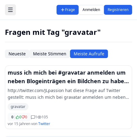
Zum Hauptinhalt springen
Frage
Anmelden
Registrieren
Fragen mit Tag "gravatar"
Neueste
Meiste Stimmen
Meiste Aufrufe
muss ich mich bei #gravatar anmelden um
neben Blogeinträgen ein Bildchen zu haben,
oder geht das auch anders
http://twitter.com/JLpassion hat diese Frage auf Twitter
gestellt: muss ich mich bei gravatar anmelden um neben
Blogeinträgen ein Bildchen zu haben, oder geht das auch
gravatar
anders? followerpower
0
|
0
0
1
105
vor 15 Jahren
von
Twitter