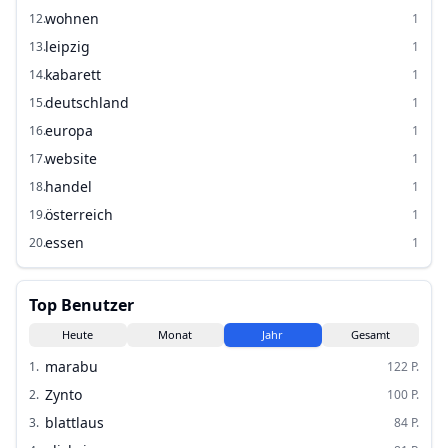
wohnen
12
.
1
leipzig
13
.
1
kabarett
14
.
1
deutschland
15
.
1
europa
16
.
1
website
17
.
1
handel
18
.
1
österreich
19
.
1
essen
20
.
1
Top Benutzer
Heute
Monat
Jahr
Gesamt
marabu
1
.
122
P.
Zynto
2
.
100
P.
blattlaus
3
.
84
P.