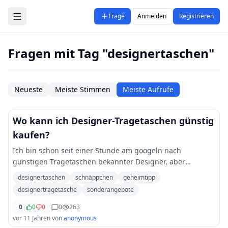
Zum Hauptinhalt springen
Frage
Anmelden
Registrieren
Fragen mit Tag "designertaschen"
Neueste
Meiste Stimmen
Meiste Aufrufe
Wo kann ich Designer-Tragetaschen günstig
kaufen?
Ich bin schon seit einer Stunde am googeln nach
günstigen Tragetaschen bekannter Designer, aber
entweder die Angebote sind zu teuer oder zu unseriös. Die
designertaschen
schnäppchen
geheimtipp
Preisvergleichsrechner zeigen immer nur die gr
...
designertragetasche
sonderangebote
0
|
0
0
0
263
vor 11 Jahren
von
anonymous