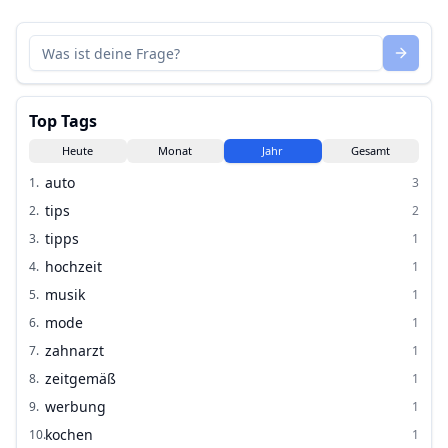
Top Tags
Heute
Monat
Jahr
Gesamt
auto
1
.
3
tips
2
.
2
tipps
3
.
1
hochzeit
4
.
1
musik
5
.
1
mode
6
.
1
zahnarzt
7
.
1
zeitgemäß
8
.
1
werbung
9
.
1
kochen
10
.
1