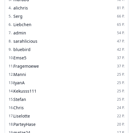
alichris
4
.
81
P.
Serg
5
.
66
P.
Liebchen
6
.
65
P.
admin
7
.
54
P.
sarahlicious
8
.
47
P.
bluebird
9
.
42
P.
Emse5
10
.
37
P.
Fragemoewe
11
.
37
P.
Manni
12
.
25
P.
tyanA
13
.
25
P.
Kekusss111
14
.
25
P.
Stefan
15
.
25
P.
Chris
16
.
24
P.
Liselotte
17
.
22
P.
ParteyHase
18
.
20
P.
matze24
19
.
17
P.