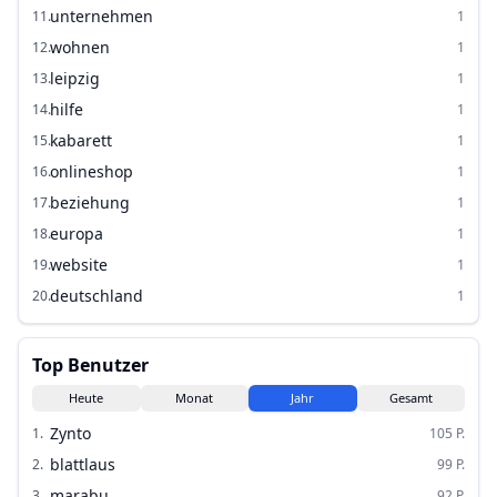
unternehmen
11
.
1
wohnen
12
.
1
leipzig
13
.
1
hilfe
14
.
1
kabarett
15
.
1
onlineshop
16
.
1
beziehung
17
.
1
europa
18
.
1
website
19
.
1
deutschland
20
.
1
Top Benutzer
Heute
Monat
Jahr
Gesamt
Zynto
1
.
105
P.
blattlaus
2
.
99
P.
marabu
3
.
92
P.