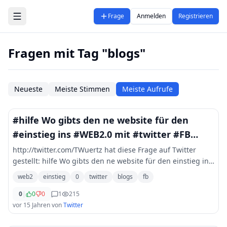
Zum Hauptinhalt springen
Frage
Anmelden
Registrieren
Fragen mit Tag "blogs"
Neueste
Meiste Stimmen
Meiste Aufrufe
#hilfe Wo gibts den ne website für den
#einstieg ins #WEB2.0 mit #twitter #FB
#Blogs usw?
http://twitter.com/TWuertz hat diese Frage auf Twitter
gestellt: hilfe Wo gibts den ne website für den einstieg ins
WEB2.0 mit twitter FB Blogs usw?
web2
einstieg
0
twitter
blogs
fb
0
|
0
0
1
215
vor 15 Jahren
von
Twitter