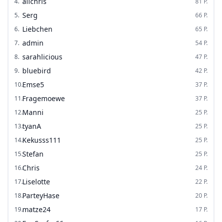
alichris
4
.
81
P.
Serg
5
.
66
P.
Liebchen
6
.
65
P.
admin
7
.
54
P.
sarahlicious
8
.
47
P.
bluebird
9
.
42
P.
Emse5
10
.
37
P.
Fragemoewe
11
.
37
P.
Manni
12
.
25
P.
tyanA
13
.
25
P.
Kekusss111
14
.
25
P.
Stefan
15
.
25
P.
Chris
16
.
24
P.
Liselotte
17
.
22
P.
ParteyHase
18
.
20
P.
matze24
19
.
17
P.