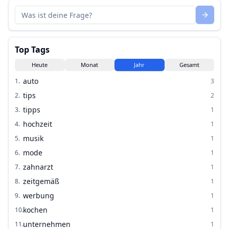
Top Tags
Heute
Monat
Jahr
Gesamt
auto
1
.
3
tips
2
.
2
tipps
3
.
1
hochzeit
4
.
1
musik
5
.
1
mode
6
.
1
zahnarzt
7
.
1
zeitgemäß
8
.
1
werbung
9
.
1
kochen
10
.
1
unternehmen
11
.
1