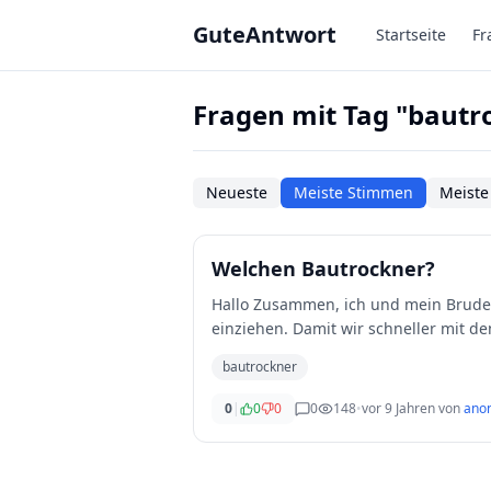
Zum Hauptinhalt springen
GuteAntwort
Startseite
Fr
Fragen mit Tag "bautr
Neueste
Meiste Stimmen
Meiste
Welchen Bautrockner?
Hallo Zusammen, ich und mein Bruder renovieren gerade eine Wohnung und wollen dort neue Wände
einziehen. Damit wir schneller mit
wirklich rich
...
bautrockner
0
|
0
0
0
148
•
vor 9 Jahren
von
ano