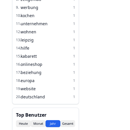
werbung
9
.
1
kochen
10
.
1
unternehmen
11
.
1
wohnen
12
.
1
leipzig
13
.
1
hilfe
14
.
1
kabarett
15
.
1
onlineshop
16
.
1
beziehung
17
.
1
europa
18
.
1
website
19
.
1
deutschland
20
.
1
Top Benutzer
Heute
Monat
Jahr
Gesamt