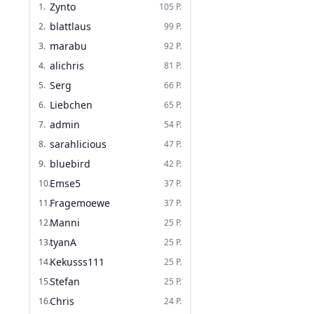
Zynto
1
.
105
P.
blattlaus
2
.
99
P.
marabu
3
.
92
P.
alichris
4
.
81
P.
Serg
5
.
66
P.
Liebchen
6
.
65
P.
admin
7
.
54
P.
sarahlicious
8
.
47
P.
bluebird
9
.
42
P.
Emse5
10
.
37
P.
Fragemoewe
11
.
37
P.
Manni
12
.
25
P.
tyanA
13
.
25
P.
Kekusss111
14
.
25
P.
Stefan
15
.
25
P.
Chris
16
.
24
P.