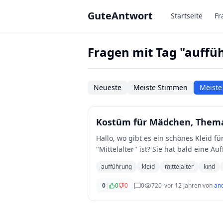
Zum Hauptinhalt springen
GuteAntwort
Startseite
Fr
Fragen mit Tag "auffü
Neueste
Meiste Stimmen
Meiste
Kostüm für Mädchen, Thema:
Hallo, wo gibt es ein schönes Kleid f
"Mittelalter" ist? Sie hat bald eine 
...
aufführung
kleid
mittelalter
kind
0
|
0
0
0
720
•
vor 12 Jahren
von
an