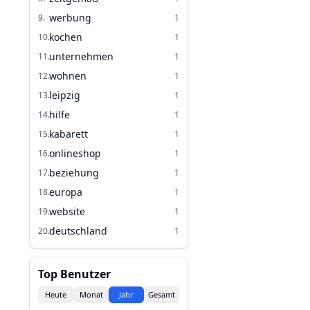
werbung
9
.
1
kochen
10
.
1
unternehmen
11
.
1
wohnen
12
.
1
leipzig
13
.
1
hilfe
14
.
1
kabarett
15
.
1
onlineshop
16
.
1
beziehung
17
.
1
europa
18
.
1
website
19
.
1
deutschland
20
.
1
Top Benutzer
Heute
Monat
Jahr
Gesamt