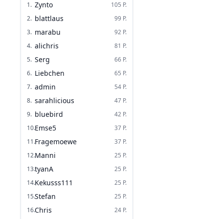
Zynto
1
.
105
P.
blattlaus
2
.
99
P.
marabu
3
.
92
P.
alichris
4
.
81
P.
Serg
5
.
66
P.
Liebchen
6
.
65
P.
admin
7
.
54
P.
sarahlicious
8
.
47
P.
bluebird
9
.
42
P.
Emse5
10
.
37
P.
Fragemoewe
11
.
37
P.
Manni
12
.
25
P.
tyanA
13
.
25
P.
Kekusss111
14
.
25
P.
Stefan
15
.
25
P.
Chris
16
.
24
P.